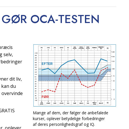
 GØR OCA-TESTEN
 præcis
g selv,
rbedringer
er dit liv,
, kan du
g overvinde
 GRATIS
Mange af dem, der følger de anbefalede
kurser, oplever betydelige forbedringer
af deres personlighedsgraf og IQ.
r, oplever