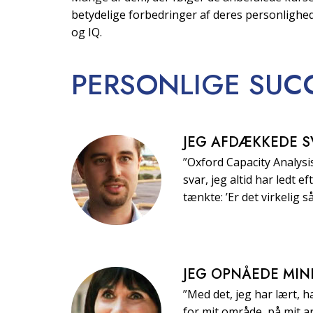
betydelige forbedringer af deres personlighe
og IQ.
PERSONLIGE
SUC
JEG AFDÆKKEDE S
”Oxford Capacity Analys
svar, jeg altid har ledt 
tænkte: ’Er det virkelig s
JEG OPNÅEDE MIN
”Med det, jeg har lært, ha
for mit område, på mit ar