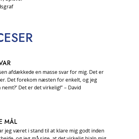
dsgraf
CESER
VAR
isen afdækkede en masse svar for mig. Det er
efter. Det forekom næsten for enkelt, og jeg
å nemt?’ Det er det virkelig!” – David
E MÅL
r jeg været i stand til at klare mig godt inden
bejde, og jeg må sige, at det virkelig hjalp mig