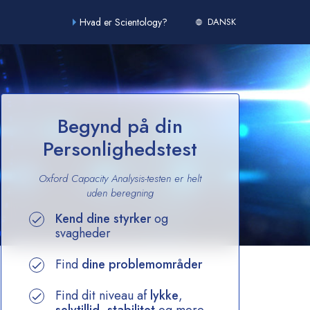
Hvad er Scientology?
DANSK
Begynd på din
Personlighedstest
Oxford Capacity Analysis-testen er helt
uden beregning
Kend dine styrker
og
svagheder
Find
dine problemområder
Find dit niveau af
lykke
,