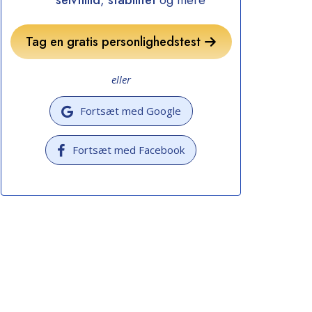
selvtillid
,
stabilitet
og mere
Tag en gratis personlighedstest
eller
Fortsæt med Google
Fortsæt med Facebook