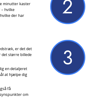
2
e minutter kaster
 – hvilke
hvilke der har
3
dstræk, er det det
 det større billede
ig en detaljeret
ål at hjælpe dig
også få
e synspunkter om