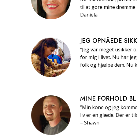
til at gøre mine drømme 
Daniela
JEG OPNÅEDE SIK
”Jeg var meget usikker o
for mig i livet. Nu har j
folk og hjælpe dem. Nu k
MINE FORHOLD BL
”Min kone og jeg kommer
liv er en glæde. Der er t
– Shawn