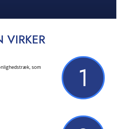
N
VIRKER
1
sonlighedstræk, som