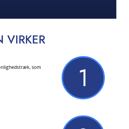
N
VIRKER
1
sonlighedstræk, som