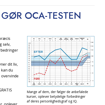
 GØR OCA-TESTEN
 præcis
g selv,
rbedringer
er dit liv,
, kan du
g overvinde
 GRATIS
Mange af dem, der følger de anbefalede
kurser, oplever betydelige forbedringer
af deres personlighedsgraf og IQ.
r, oplever