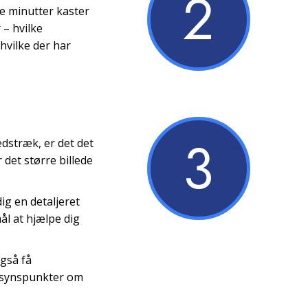
2
e minutter kaster
 – hvilke
hvilke der har
3
dstræk, er det det
 det større billede
ig en detaljeret
ål at hjælpe dig
også få
e synspunkter om