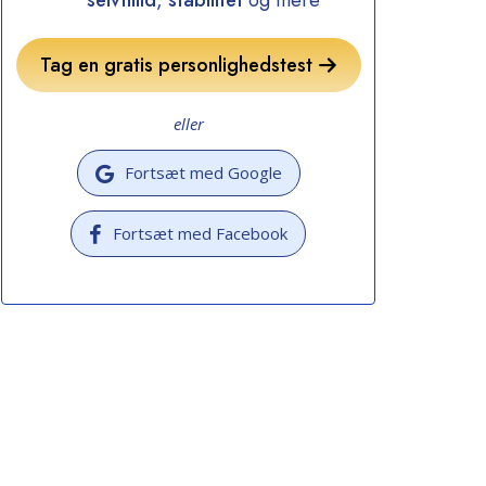
selvtillid
,
stabilitet
og mere
Tag en gratis personlighedstest
eller
Fortsæt med Google
Fortsæt med Facebook