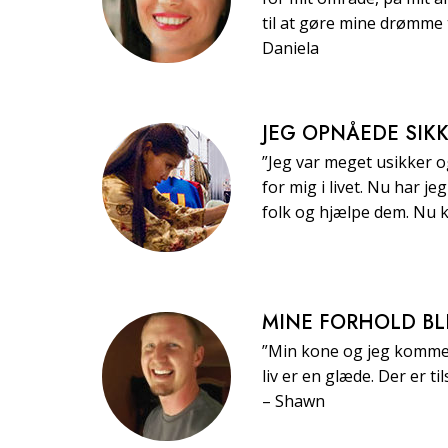
til at gøre mine drømme 
Daniela
JEG OPNÅEDE SIK
”Jeg var meget usikker o
for mig i livet. Nu har j
folk og hjælpe dem. Nu k
MINE FORHOLD BL
”Min kone og jeg kommer
liv er en glæde. Der er t
– Shawn