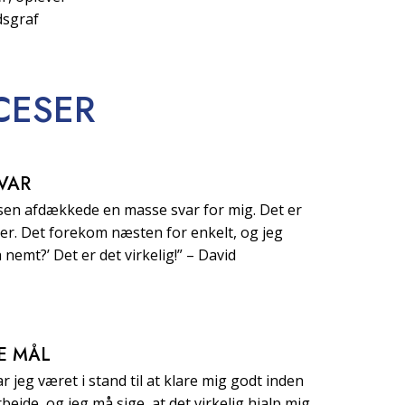
dsgraf
CESER
VAR
isen afdækkede en masse svar for mig. Det er
efter. Det forekom næsten for enkelt, og jeg
å nemt?’ Det er det virkelig!” – David
E MÅL
r jeg været i stand til at klare mig godt inden
bejde, og jeg må sige, at det virkelig hjalp mig