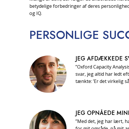
betydelige forbedringer af deres personlighe
og IQ.
PERSONLIGE
SUC
JEG AFDÆKKEDE S
”Oxford Capacity Analys
svar, jeg altid har ledt 
tænkte: ’Er det virkelig s
JEG OPNÅEDE MIN
”Med det, jeg har lært, ha
for mit område, på mit ar