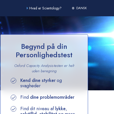
Hvad er Scientology?
DANSK
Begynd på din
Personlighedstest
Oxford Capacity Analysis-testen er helt
uden beregning
Kend dine styrker
og
svagheder
Find
dine problemområder
Find dit niveau af
lykke
,